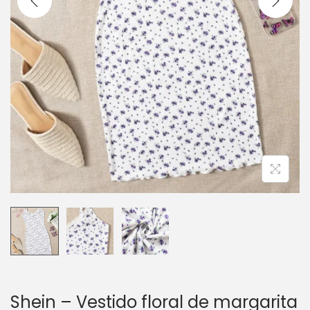
c
d
i
o
ó
n
Shein – Vestido floral de margarita