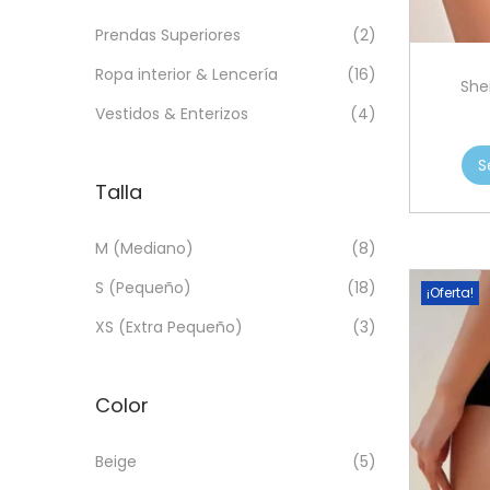
a
i
n
x
c
d
i
i
Prendas Superiores
(2)
i
o
m
m
Ropa interior & Lencería
(16)
She
ó
o
o
Vestidos & Enterizos
(4)
n
S
Talla
M (Mediano)
(8)
S (Pequeño)
(18)
¡Oferta!
XS (Extra Pequeño)
(3)
Color
Beige
(5)