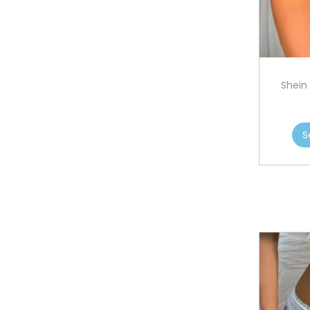
Shein
S