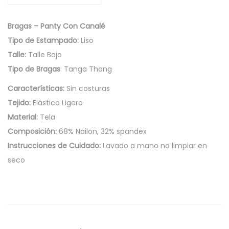
1
n
0
C
Bragas – Panty Con Canalé
,
a
Tipo de Estampado:
Liso
0
n
Talle:
Talle Bajo
0
a
Tipo de Bragas
: Tanga Thong
l
é
Características:
Sin costuras
c
Tejido:
Elástico Ligero
a
Material:
Tela
n
Composición:
68% Nailon, 32% spandex
t
Instrucciones de Cuidado:
Lavado a mano no limpiar en
i
seco
d
a
d