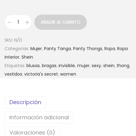
d
e
s
AÑADIR AL CARRITO
d
S
e
h
SKU:
N/D
$
e
Categorías:
Mujer
,
Panty Tanga
,
Panty Thongs
,
Ropa
,
Ropa
9
i
interior
,
Shein
,
n
Etiquetas:
blusas
,
bragas
,
invisible
,
mujer
,
sexy
,
shein
,
thong
,
0
–
vestidos
,
victoria's secret
,
women
0
P
h
a
a
n
s
Descripción
t
t
y
Información adicional
a
C
$
o
Valoraciones (0)