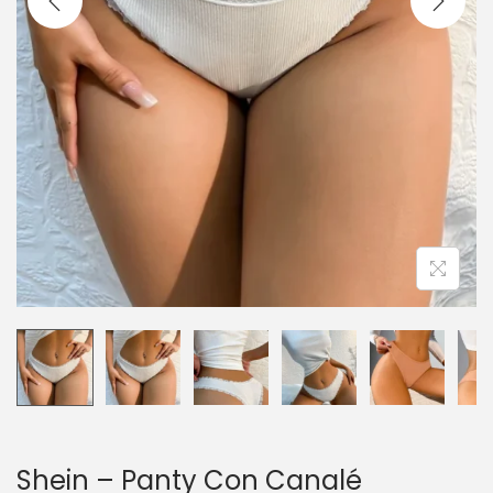
c
d
i
o
ó
n
Shein – Panty Con Canalé