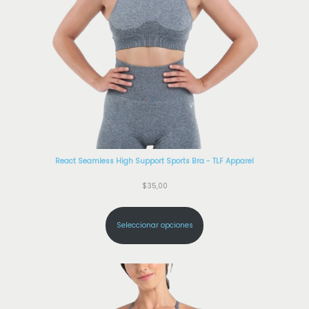
a
d
React Seamless High Support Sports Bra - TLF Apparel
$
35,00
Seleccionar opciones