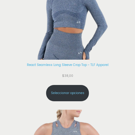
a
s
d
t
e
-
T
a
l
l
React Seamless Long Sleeve Crop Top - TLF Apparel
a
$
38,00
S
c
Seleccionar opciones
a
n
t
i
d