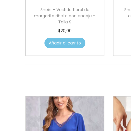
Shein – Vestido floral de
She
margarita ribete con encaje –
c
Talla S
$
20,00
Añadir al carrito