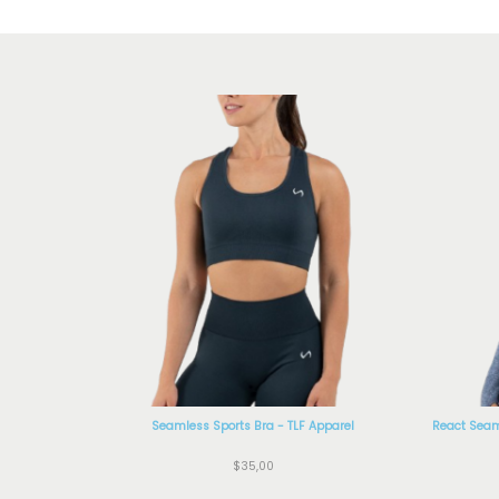
Seamless Sports Bra - TLF Apparel
React Seam
$
35,00