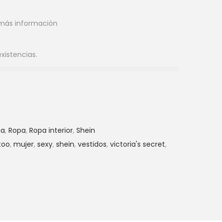
más información
existencias.
ga
,
Ropa
,
Ropa interior
,
Shein
too
,
mujer
,
sexy
,
shein
,
vestidos
,
victoria's secret
,