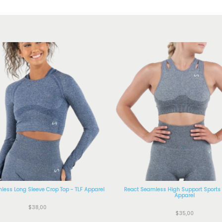
less Long Sleeve Crop Top - TLF Apparel
React Seamless High Support Sports 
Apparel
$
38,00
$
35,00