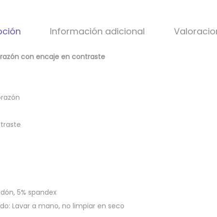
pción
Información adicional
Valoracio
razón con encaje en contraste
orazón
ntraste
odón, 5% spandex
do: Lavar a mano, no limpiar en seco