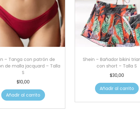
in – Tanga con patrón de
Shein – Bañador bikini tri
n de malla jacquard – Talla
con short – Talla S
S
$
30,00
$
10,00
Añadir al carrito
Añadir al carrito