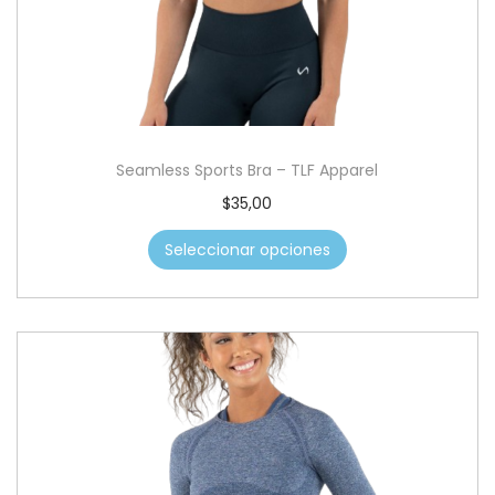
c
d
i
o
ó
n
Seamless Sports Bra – TLF Apparel
E
$
35,00
s
Seleccionar opciones
t
e
p
r
o
d
u
c