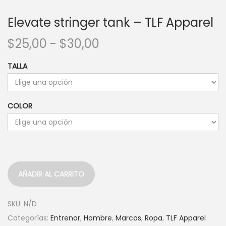
Elevate stringer tank – TLF Apparel
R
$
25,00
-
$
30,00
a
TALLA
n
g
o
COLOR
d
e
p
r
e
AÑADIR AL CARRITO
c
i
SKU:
N/D
o
Categorías:
Entrenar
,
Hombre
,
Marcas
,
Ropa
,
TLF Apparel