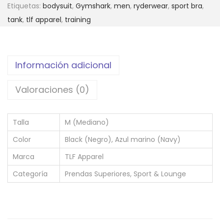
s
Etiquetas:
bodysuit
,
Gymshark
,
men
,
ryderwear
,
sport bra
,
:
tank
,
tlf apparel
,
training
d
e
s
Información adicional
d
e
Valoraciones (0)
$
2
5
Talla
M (Mediano)
,
Color
Black (Negro), Azul marino (Navy)
0
Marca
TLF Apparel
0
Categoría
Prendas Superiores, Sport & Lounge
h
a
s