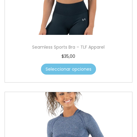
c
d
i
o
ó
n
Seamless Sports Bra – TLF Apparel
E
$
35,00
s
Seleccionar opciones
t
e
p
r
o
d
u
c