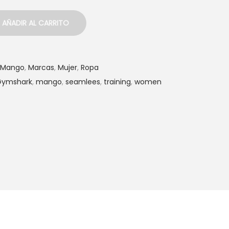
AÑADIR AL CARRITO
Mango
,
Marcas
,
Mujer
,
Ropa
Gymshark
,
mango
,
seamlees
,
training
,
women