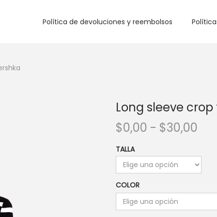
Política de devoluciones y reembolsos
Polític
ershka
Long sleeve crop
R
$
0,00
-
$
30,00
a
TALLA
n
g
o
COLOR
d
e