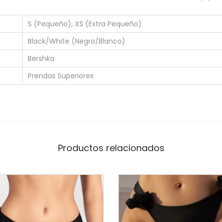
t
0
o
0
S (Pequeño), XS (Extra Pequeño)
p
h
Black/White (Negro/Blanco)
-
a
B
s
Bershka
e
t
Prendas Superiores
r
a
s
$
h
3
k
0
a
,
Productos relacionados
c
0
a
0
n
t
i