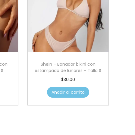
 con
Shein – Bañador bikini con
 S
estampado de lunares – Talla S
$
30,00
Añadir al carrito