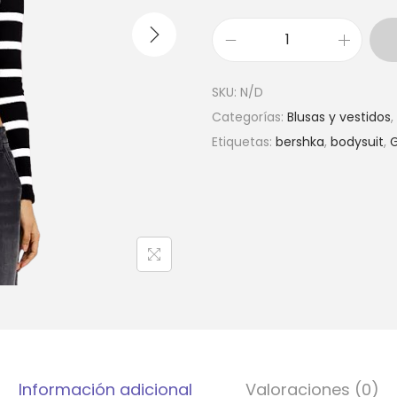
p
r
L
e
o
c
SKU:
N/D
n
i
Categorías:
Blusas y vestidos
,
g
o
Etiquetas:
bershka
,
bodysuit
,
s
s
l
:
e
d
e
e
v
s
e
d
c
e
r
$
o
0
p
,
Información adicional
Valoraciones (0)