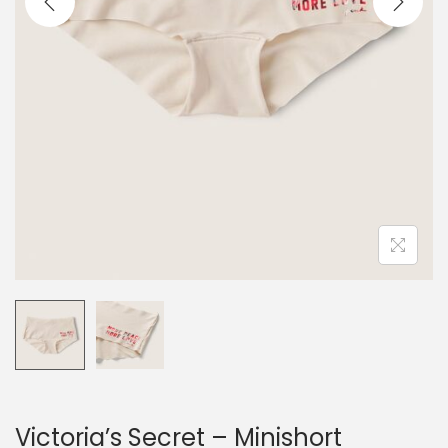
c
d
i
o
ó
n
Victoria’s Secret – Minishort