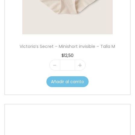
c
d
i
o
ó
n
Victoria’s Secret – Minishort invisible – Talla M
$
12,50
V
i
Añadir al carrito
c
t
o
r
i
a