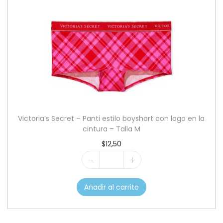
'
s
S
e
c
r
e
t
-
Victoria’s Secret – Panti estilo boyshort con logo en la
M
cintura – Talla M
i
$
12,50
n
V
i
i
s
Añadir al carrito
c
h
t
o
o