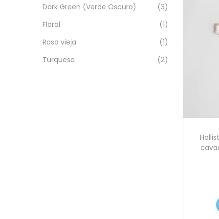
Dark Green (Verde Oscuro)
(3)
Floral
(1)
Rosa vieja
(1)
Turquesa
(2)
Hollis
cavad