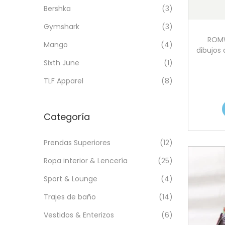
a
i
n
x
Bershka
(3)
c
d
i
i
Gymshark
(3)
i
o
m
m
ROMW
ó
o
o
Mango
(4)
dibujos 
n
Sixth June
(1)
TLF Apparel
(8)
Categoría
Prendas Superiores
(12)
Ropa interior & Lencería
(25)
Sport & Lounge
(4)
Trajes de baño
(14)
Vestidos & Enterizos
(6)