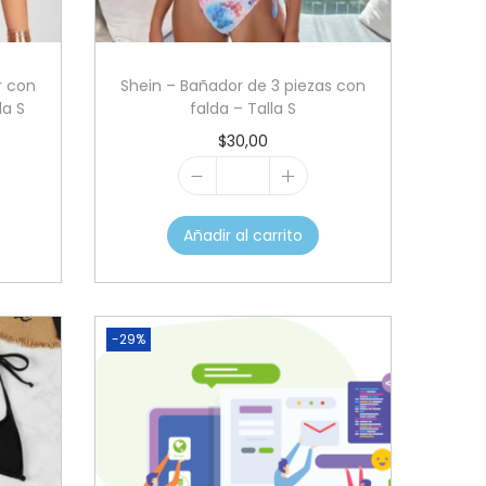
r con
Shein – Bañador de 3 piezas con
la S
falda – Talla S
$
30,00
S
h
Añadir al carrito
e
i
n
-29%
–
B
a
ñ
a