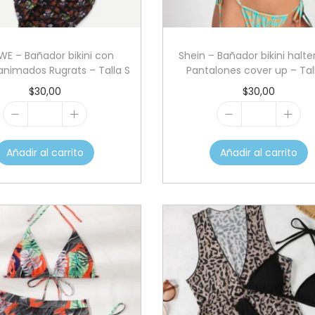
E – Bañador bikini con
Shein – Bañador bikini halte
animados Rugrats – Talla S
Pantalones cover up – Tal
$
30,00
$
30,00
R
S
O
h
Añadir al carrito
Añadir al carrito
M
e
W
i
E
n
–
–
B
B
a
a
ñ
ñ
a
a