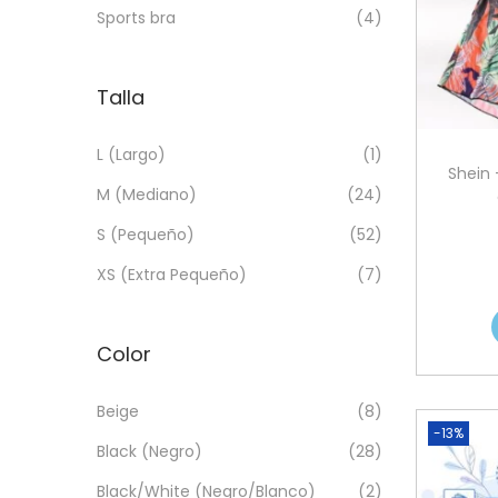
Sports bra
(4)
Talla
L (Largo)
(1)
Shein 
M (Mediano)
(24)
S (Pequeño)
(52)
XS (Extra Pequeño)
(7)
Color
Beige
(8)
-13%
Black (Negro)
(28)
Black/White (Negro/Blanco)
(2)