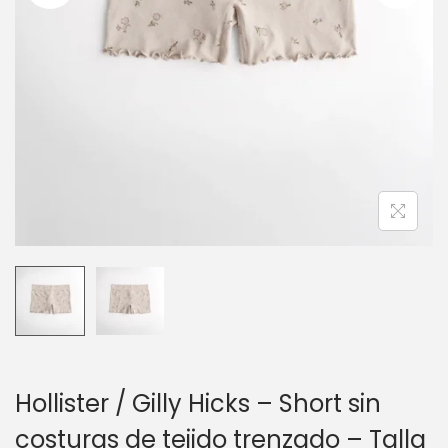
c
d
i
o
ó
n
Hollister / Gilly Hicks – Short sin
costuras de tejido trenzado – Talla