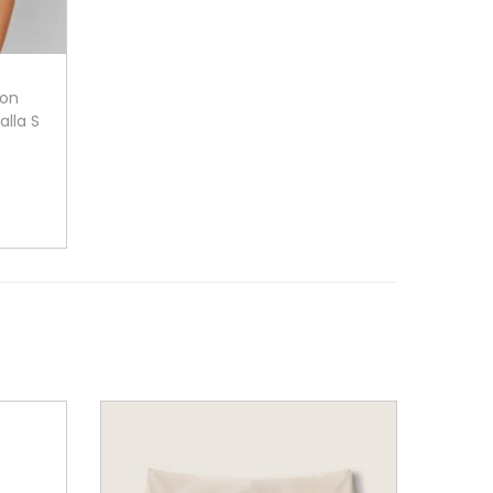
con
lla S