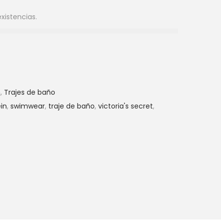
existencias.
n
,
Trajes de baño
in
,
swimwear
,
traje de baño
,
victoria's secret
,