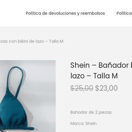
Política de devoluciones y reembolsos
Polític
ezas con bikini de lazo – Talla M
Shein – Bañador bi
lazo – Talla M
E
E
$
25,00
$
23,00
l
l
p
p
r
r
Bañador de 2 piezas
e
e
Marca: Shein
c
c