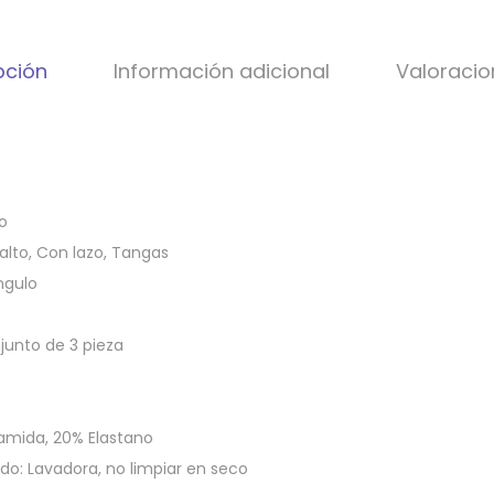
5
0
,
.
pción
Información adicional
Valoracio
0
0
.
o
alto, Con lazo, Tangas
ngulo
junto de 3 pieza
amida, 20% Elastano
do: Lavadora, no limpiar en seco