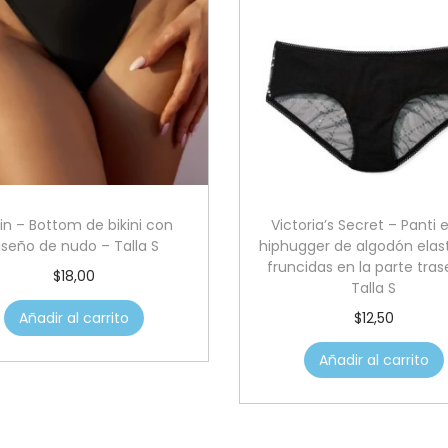
in – Bottom de bikini con
Victoria’s Secret – Panti e
iseño de nudo – Talla S
hiphugger de algodón elas
fruncidas en la parte tras
$
18,00
Talla S
Añadir al carrito
$
12,50
Añadir al carrito