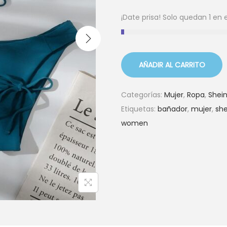
i
i
¡Date prisa! Solo quedan 1 en 
o
o
o
a
r
c
i
t
AÑADIR AL CARRITO
g
u
i
a
Categorías:
Mujer
,
Ropa
,
Shei
n
l
Etiquetas:
bañador
,
mujer
,
she
a
e
women
l
s
e
:
r
$
a
2
:
3
$
,
2
0