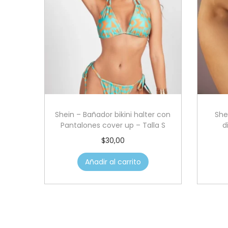
Shein – Bañador bikini halter con
She
Pantalones cover up – Talla S
d
$
30,00
Añadir al carrito