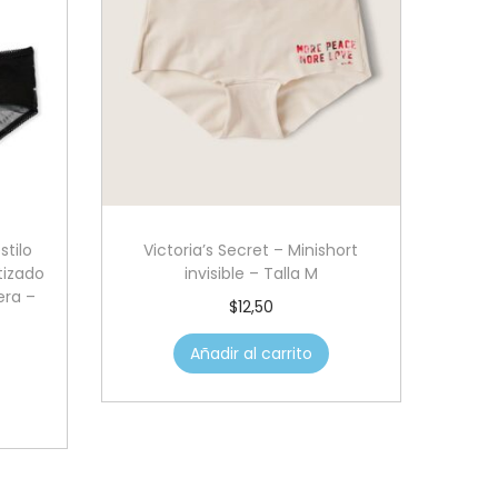
stilo
Victoria’s Secret – Minishort
tizado
invisible – Talla M
era –
$
12,50
Añadir al carrito