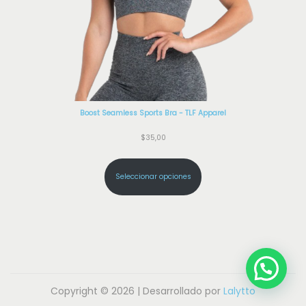
a
d
Boost Seamless Sports Bra - TLF Apparel
$
35,00
Seleccionar opciones
Copyright © 2026 | Desarrollado por
Lalytto