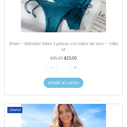
c
d
i
o
ó
n
Shein – Bañador bikini 3 piezas con bikini de lazo – Talla
M
E
E
$
25,00
$
23,00
l
l
S
p
p
h
r
r
Añadir al carrito
e
e
e
i
c
c
n
i
i
¡Oferta!
–
o
o
B
o
a
a