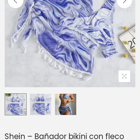
c
d
i
o
ó
n
Shein – Bañador bikini con fleco