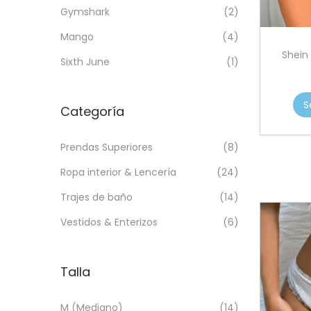
a
i
n
x
Gymshark
(2)
c
d
i
i
Mango
(4)
i
o
m
m
Shein
ó
o
o
Sixth June
(1)
n
S
Categoría
Prendas Superiores
(8)
Ropa interior & Lencería
(24)
Trajes de baño
(14)
Vestidos & Enterizos
(6)
Talla
M (Mediano)
(14)