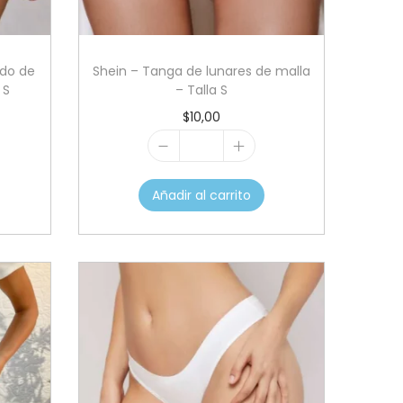
do de
Shein – Tanga de lunares de malla
 S
– Talla S
$
10,00
S
h
Añadir al carrito
e
i
n
–
T
a
n
g