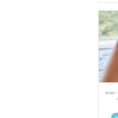
Shein 
S