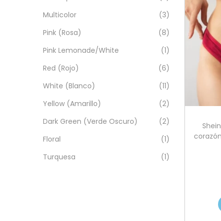
Multicolor
(3)
Pink (Rosa)
(8)
Pink Lemonade/White
(1)
Red (Rojo)
(6)
White (Blanco)
(11)
Yellow (Amarillo)
(2)
Dark Green (Verde Oscuro)
(2)
Shein
corazón
Floral
(1)
Turquesa
(1)