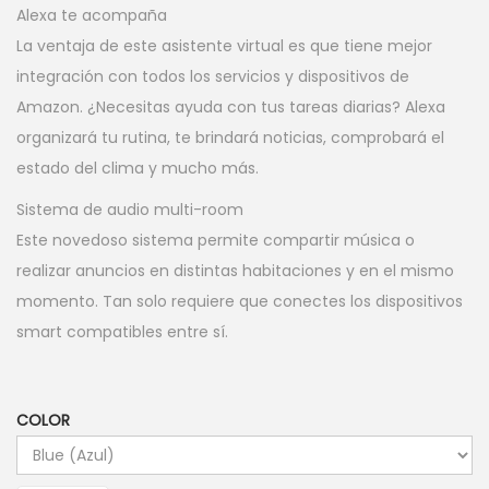
i
i
Alexa te acompaña
o
o
La ventaja de este asistente virtual es que tiene mejor
o
a
integración con todos los servicios y dispositivos de
r
c
Amazon. ¿Necesitas ayuda con tus tareas diarias? Alexa
i
t
organizará tu rutina, te brindará noticias, comprobará el
g
u
estado del clima y mucho más.
i
a
Sistema de audio multi-room
n
l
Este novedoso sistema permite compartir música o
a
e
realizar anuncios en distintas habitaciones y en el mismo
l
s
momento. Tan solo requiere que conectes los dispositivos
e
:
smart compatibles entre sí.
r
$
a
4
:
0
COLOR
$
,
4
0