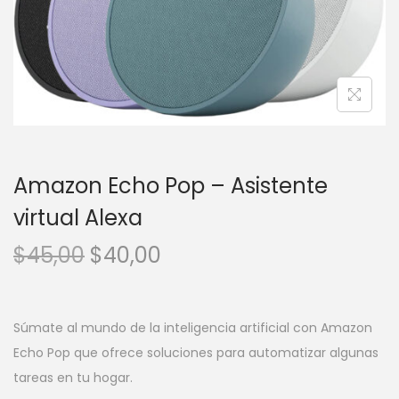
c
d
i
o
ó
n
Amazon Echo Pop – Asistente
virtual Alexa
E
E
$
45,00
$
40,00
l
l
p
p
r
r
Súmate al mundo de la inteligencia artificial con Amazon
e
e
Echo Pop que ofrece soluciones para automatizar algunas
c
c
tareas en tu hogar.