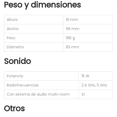
t
Peso y dimensiones
u
a
Altura
91 mm
l
Ancho
99 mm
A
l
Peso
196 g
e
Diámetro
83 mm
x
Sonido
a
c
a
Potencia
15 W
n
Radiofrecuencias
2.4 GHz, 5 GHz
t
Con sistema de audio multi-room
Sí
i
d
Otros
a