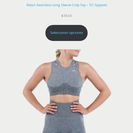
a
React Seamless Long Sleeve Crop Top - TLF Apparel
d
$
38,00
Seleccionar opciones