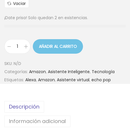
5
0
Vaciar
,
.
0
¡Date prisa! Solo quedan 2 en existencias.
0
.
AÑADIR AL CARRITO
A
m
SKU:
N/D
a
Categorías:
Amazon
,
Asistente Inteligente
,
Tecnología
z
Etiquetas:
Alexa
,
Amazon
,
Asistente virtual
,
echo pop
o
n
E
Descripción
c
h
Información adicional
o