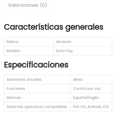
P
Valoraciones (0)
o
p
-
Características generales
A
s
Marca
Amazon
i
Modelo
Echo Pop
s
t
Especificaciones
e
n
Asistentes virtuales
Alexa
t
e
Funciones
Control por voz
v
Idiomas
Español/Inglés
i
Sistemas operativos compatibles
Fire OS, Android, iOS
r