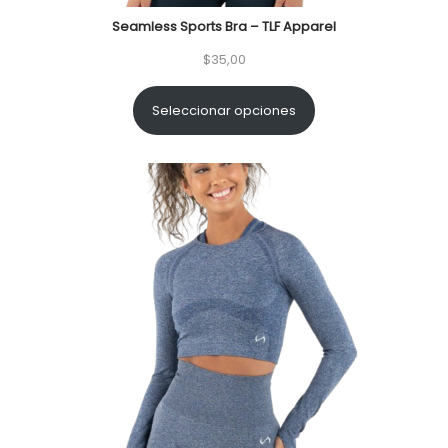
c
d
Seamless Sports Bra – TLF Apparel
i
o
$
35,00
ó
n
Seleccionar opciones