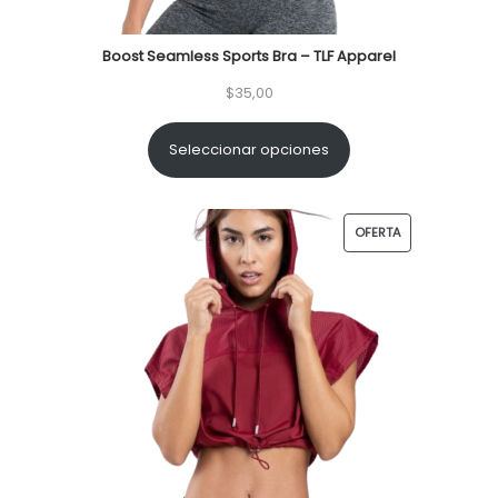
Boost Seamless Sports Bra – TLF Apparel
$
35,00
Seleccionar opciones
P
OFERTA
R
O
D
U
C
T
O
E