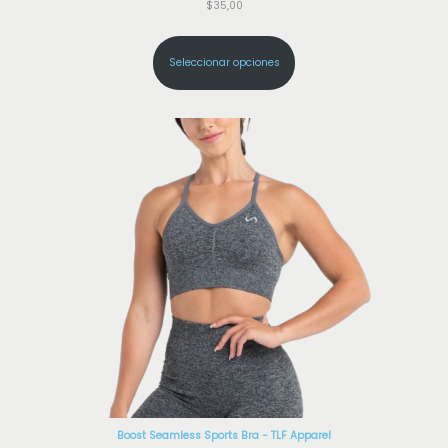
$
35,00
a
d
Seleccionar opciones
Boost Seamless Sports Bra - TLF Apparel