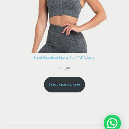
c
a
n
t
i
d
a
Boost Seamless Sports Bra - TLF Apparel
d
$
35,00
Seleccionar opciones