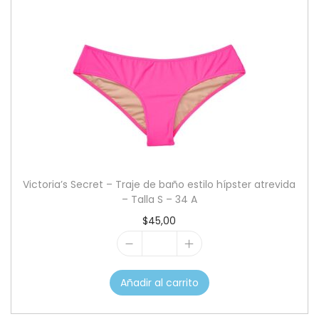
'
s
S
e
c
r
e
t
-
Victoria’s Secret – Traje de baño estilo hípster atrevida
P
– Talla S – 34 A
a
$
45,00
n
V
t
i
i
Añadir al carrito
c
e
t
s