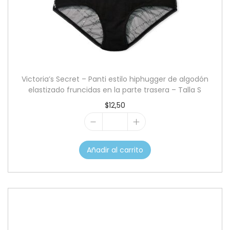
c
d
i
o
ó
n
Victoria’s Secret – Panti estilo hiphugger de algodón
elastizado fruncidas en la parte trasera – Talla S
$
12,50
V
i
Añadir al carrito
c
t
o
r
i
a