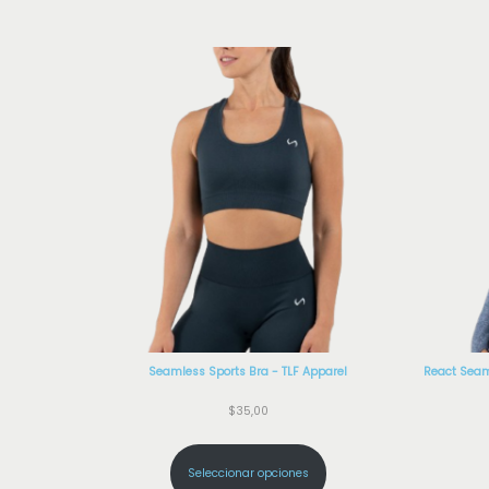
Seamless Sports Bra - TLF Apparel
React Seam
$
35,00
Seleccionar opciones