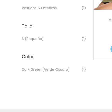
a
i
n
x
c
d
i
i
Vestidos & Enterizos
(1)
i
o
m
m
Mi
ó
o
o
Talla
n
S (Pequeño)
(1)
Color
Dark Green (Verde Oscuro)
(1)