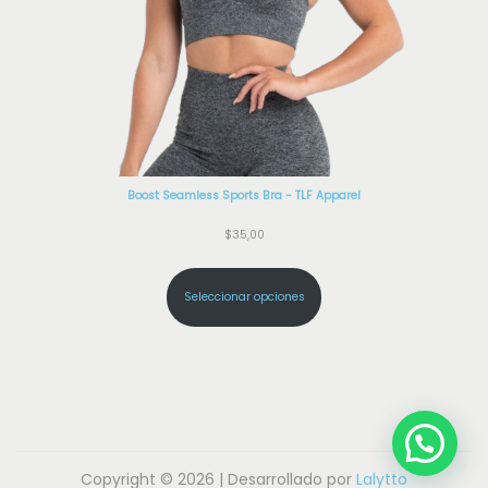
p
á
g
i
n
a
d
Boost Seamless Sports Bra - TLF Apparel
e
$
35,00
p
r
Seleccionar opciones
o
d
u
c
t
o
Copyright © 2026 | Desarrollado por
Lalytto